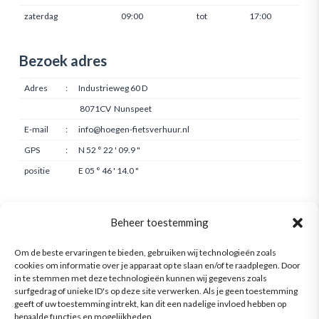
zaterdag
09:00
tot
17:00
Bezoek adres
Adres
:
Industrieweg 60 D
8071CV Nunspeet
E-mail
:
info@hoegen-fietsverhuur.nl
GPS
:
N 52 ° 22 ' 09.9 "
positie
E 05 ° 46 ' 14.0 "
Info
Beheer toestemming
Privacyverklaring
Om de beste ervaringen te bieden, gebruiken wij technologieën zoals
Cookiebeleid
cookies om informatie over je apparaat op te slaan en/of te raadplegen. Door
in te stemmen met deze technologieën kunnen wij gegevens zoals
surfgedrag of unieke ID's op deze site verwerken. Als je geen toestemming
geeft of uw toestemming intrekt, kan dit een nadelige invloed hebben op
bepaalde functies en mogelijkheden.