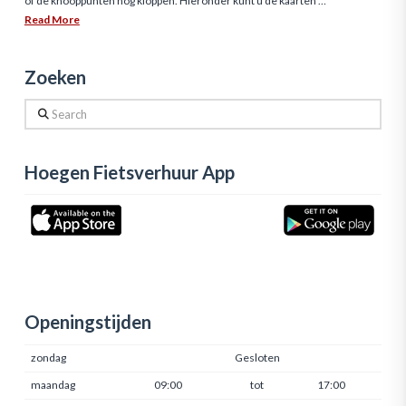
of de knooppunten nog kloppen. Hieronder kunt u de kaarten …
Read More
Zoeken
Search
Hoegen Fietsverhuur App
Openingstijden
zondag
Gesloten
maandag
09:00
tot
17:00