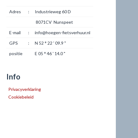
Adres
:
Industrieweg 60 D
8071CV Nunspeet
E-mail
:
info@hoegen-fietsverhuur.nl
GPS
:
N 52 ° 22 ' 09.9 "
positie
E 05 ° 46 ' 14.0 "
Info
Privacyverklaring
Cookiebeleid