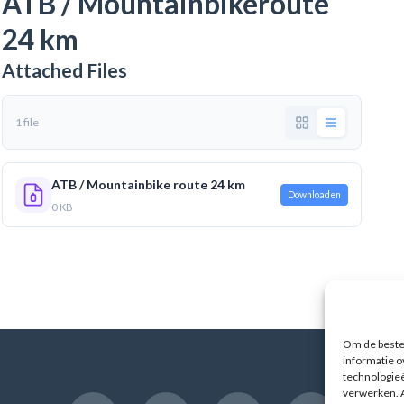
ATB / Mountainbikeroute
24 km
Attached Files
1 file
ATB / Mountainbike route 24 km
Downloaden
0 KB
Om de beste 
informatie o
technologieë
verwerken. A