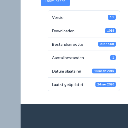
Downloaden
Versie
1.1
Downloaden
1016
Bestandsgrootte
835.16 KB
Aantal bestanden
1
Datum plaatsing
14 maart 2015
Laatst geüpdatet
24 mei 2020