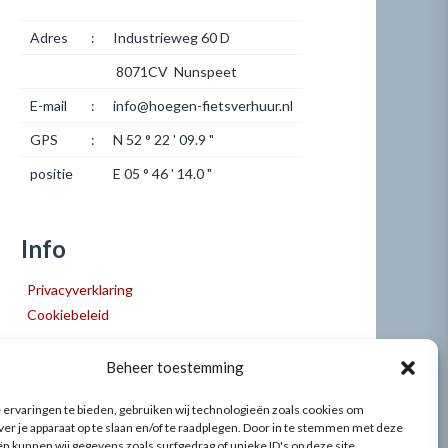
Adres
:
Industrieweg 60 D
8071CV Nunspeet
E-mail
:
info@hoegen-fietsverhuur.nl
GPS
:
N 52 ° 22 ' 09.9 "
positie
E 05 ° 46 ' 14.0 "
Info
Privacyverklaring
Cookiebeleid
Beheer toestemming
ervaringen te bieden, gebruiken wij technologieën zoals cookies om
ver je apparaat op te slaan en/of te raadplegen. Door in te stemmen met deze
n kunnen wij gegevens zoals surfgedrag of unieke ID's op deze site