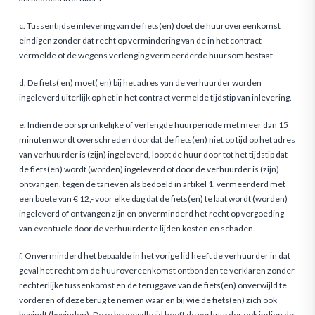
c. Tussentijdse inlevering van de fiets(en) doet de huurover­eenkomst
eindigen zonder dat recht op vermindering van de in het contract
vermelde of de wegens verlenging ver­meerderde huursom bestaat.
d. De fiets( en) moet( en) bij het adres van de verhuurder worden
ingeleverd uiterlijk op het in het contract vermelde tijdstip van inlevering.
e. Indien de oorspronkelijke of verlengde huurperiode met meer dan 15
minuten wordt overschreden doordat de fiets(en) niet op tijd op het adres
van verhuurder is (zijn) ingeleverd, loopt de huur door tot het tijdstip dat
de fiets(en) wordt (worden) ingeleverd of door de verhuurder is (zijn)
ontvan­gen, tegen de tarieven als bedoeld in artikel 1, vermeerderd met
een boete van € 12,- voor elke dag dat de fiets(en) te laat wordt (worden)
ingeleverd of ontvangen zijn en onver­minderd het recht op vergoeding
van eventuele door de verhuurder te lijden kosten en schaden.
f. Onverminderd het bepaalde in het vorige lid heeft de verhuurder in dat
geval het recht om de huurovereenkomst ontbonden te verklaren zonder
rechterlijke tussenkomst en de teruggave van de fiets(en) onverwijld te
vorderen of deze terug te nemen waar en bij wie de fiets(en) zich ook
bevindt (bevinden). Deze bevoegdheid heeft de verhuurder ook indien de