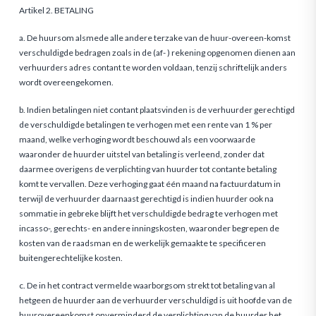
Artikel 2. BETALING
a. De huursom alsmede alle andere terzake van de huur-overeen-komst
verschuldigde bedragen zoals in de (af- ) rekening opgenomen dienen aan
verhuurders adres contant te worden voldaan, tenzij schriftelijk anders
wordt overeengekomen.
b. Indien betalingen niet contant plaatsvinden is de verhuurder gerechtigd
de verschuldigde betalingen te verhogen met een rente van 1 % per
maand, welke verhoging wordt beschouwd als een voorwaarde
waaronder de huurder uitstel van betaling is verleend, zonder dat
daarmee overigens de verplichting van huurder tot contante betaling
komt te vervallen. Deze verhoging gaat één maand na factuurdatum in
terwijl de verhuurder daarnaast gerechtigd is indien huurder ook na
sommatie in gebreke blijft het verschuldigde bedrag te verhogen met
incasso-, gerechts- en andere inningskosten, waaronder begrepen de
kosten van de raadsman en de werkelijk gemaakte te specificeren
buitengerechtelijke kosten.
c. De in het contract vermelde waarborgsom strekt tot betaling van al
hetgeen de huurder aan de verhuurder verschuldigd is uit hoofde van de
huurovereenkomst onverminderd de ver­plichting van de huurder het