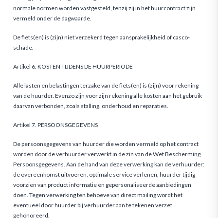
normale normen worden vastgesteld, tenzij zij in het huurcontract zijn
vermeld onder de dagwaarde.
De fiets(en) is (zijn) niet verzekerd tegen aansprakelijkheid ­of casco-
schade.
Artikel 6. KOSTEN TIJDENS DE HUURPERIODE
Alle lasten en belastingen terzake van de fiets(en) is (zijn) voor rekening
van de huurder. Evenzo zijn voor zijn rekening alle kosten aan het gebruik
daarvan verbonden, zoals stalling, onderhoud en reparaties.
Artikel 7. PERSOONSGEGEVENS
De persoonsgegevens van huurder die worden vermeld op het contract
worden door de verhuurder verwerkt in de zin van de Wet Bescherming
Persoonsgegevens. Aan de hand van deze verwerking kan de verhuurder:
de overeenkomst uitvoeren, optimale service verlenen, huurder tijdig
voorzien van product informatie en gepersonaliseerde aanbiedingen
doen. Tegen ver­werking ten behoeve van direct mailing wordt het
eventueel door huurder bij verhuurder aan te tekenen verzet
gehonoreerd.