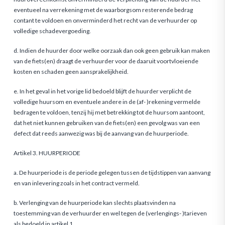
eventueel na verrekening met de waarborgsom resterende bedrag
contant te voldoen en onverminderd het recht van de verhuurder op
volledige schadevergoeding.
d. Indien de huurder door welke oorzaak dan ook geen gebruik kan maken
van de fiets(en) draagt de verhuurder voor de daaruit voortvloeiende
kosten en schaden geen aansprake­lijkheid.
e. In het geval in het vorige lid bedoeld blijft de huurder verplicht de
volledige huursom en eventuele andere in de (af- )rekening vermelde
bedragen te voldoen, tenzij hij met betrekking tot de huursom aantoont,
dat het niet kunnen gebruiken van de fiets(en) een gevolg was van een
defect dat reeds aanwezig was bij de aanvang van de huurperiode.
Artikel 3. HUURPERIODE
a. De huurperiode is de periode gelegen tussen de tijdstippen van aanvang
en van inlevering zoals in het contract ver­meld.
b. Verlenging van de huurperiode kan slechts plaatsvinden na
toestemming van de verhuurder en wel tegen de (verlen­gings- )tarieven
als bedoeld in artikel 1.