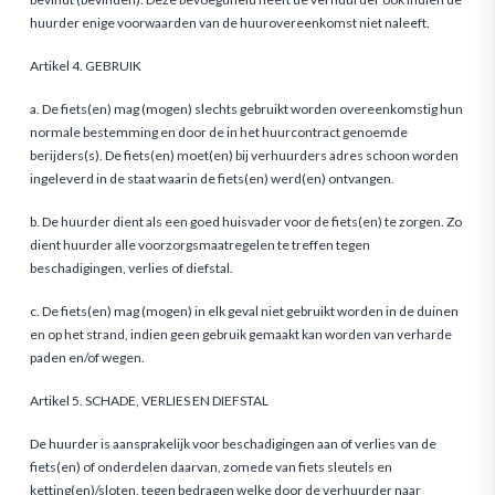
huurder enige voorwaarden van de huurovereen­komst niet naleeft.
Artikel 4. GEBRUIK
a. De fiets(en) mag (mogen) slechts gebruikt worden overeen­komstig hun
normale bestemming en door de in het huur­contract genoemde
berijders(s). De fiets(en) moet(en) bij verhuurders adres schoon worden
ingeleverd in de staat waarin de fiets(en) werd(en) ontvangen.
b. De huurder dient als een goed huisvader voor de fiets(en) te zorgen. Zo
dient huurder alle voorzorgsmaatregelen te treffen tegen
beschadigingen, verlies of diefstal.
c. De fiets(en) mag (mogen) in elk geval niet gebruikt worden in de duinen
en op het strand, indien geen gebruik gemaakt kan worden van verharde
paden en/of wegen.
Artikel 5. SCHADE, VERLIES EN DIEFSTAL
De huurder is aansprakelijk voor beschadigingen aan of verlies van de
fiets(en) of onderdelen daarvan, zomede van fiets sleutels en
ketting(en)/sloten, tegen bedragen welke door de verhuurder naar