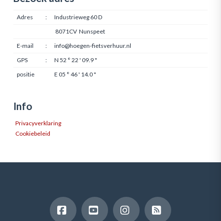
Adres
:
Industrieweg 60 D
8071CV Nunspeet
E-mail
:
info@hoegen-fietsverhuur.nl
GPS
:
N 52 ° 22 ' 09.9 "
positie
E 05 ° 46 ' 14.0 "
Info
Privacyverklaring
Cookiebeleid