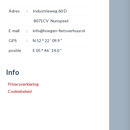
Adres
:
Industrieweg 60 D
8071CV Nunspeet
E-mail
:
info@hoegen-fietsverhuur.nl
GPS
:
N 52 ° 22 ' 09.9 "
positie
E 05 ° 46 ' 14.0 "
Info
Privacyverklaring
Cookiebeleid