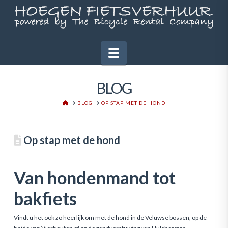
Navigation
BLOG
HOME
BLOG
OP STAP MET DE HOND
Op stap met de hond
Van hondenmand tot
bakfiets
Vindt u het ook zo heerlijk om met de hond in de Veluwse bossen, op de