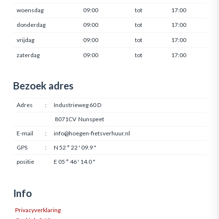
woensdag
09:00
tot
17:00
donderdag
09:00
tot
17:00
vrijdag
09:00
tot
17:00
zaterdag
09:00
tot
17:00
Bezoek adres
Adres
:
Industrieweg 60 D
8071CV Nunspeet
E-mail
:
info@hoegen-fietsverhuur.nl
GPS
:
N 52 ° 22 ' 09.9 "
positie
E 05 ° 46 ' 14.0 "
Info
Privacyverklaring