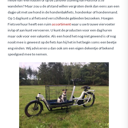
heide van Vierhouten of op de zandverstuiving van Hulshorst te
wandelen? Maar zou u de afstand willen vergroten denk dan eens aan een
dagje uit met uw hond in de hondenbakfiets, hondenkar of hondenmand.
Op 1 dag kunt u al fietsend verschillende gebieden bezoeken. Hoegen
Fietsverhuur heeft een ruim
assortiment
waar u uw trouwe viervoeter
in/op of aan kunt vervoeren. U kunt de producten voor een dag huren
maar ook voor een vakantie. Als een hond het nog niet gewend is of nog
nooit mee is geweest op de fiets kan hij het in het begin soms een beetje
eng vinden. Wij adviseren u dan ook om een eigen dekentje of bekend
speelgoed mee te nemen.