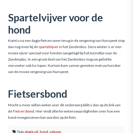
Spartelvijver voor de
hond
Komt u na een dagje fietsen weer terug in de omgeving van Nunspeet stop
dan nog even bij de
spartelvijver
in het Zandenbos. Deze winter is er een
mooie vijver speciaal voor honden aangelegd bij het tunneltje naar de
Zandenplas. In een groot deel van het Zandenbos mag uw geliefde
viervoeter ook los lopen. Kortom kom samen genieten met uw huisdier
van de mooie omgeving van Nunspeet.
Fietsersbond
Mocht u meer willen weten over dit onderwerp klikt u dan op de link van
de
Fietsersbond
. Hier vindt allerlei wetenswaardigheden over hoe een
hond meegenomen kan worden op de fiets.
Tags:
dagje uit
,
hond
,
veluwe